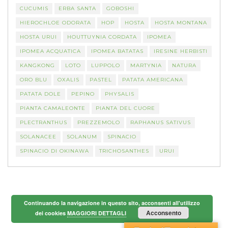
CUCUMIS
ERBA SANTA
GOBOSHI
HIEROCHLOE ODORATA
HOP
HOSTA
HOSTA MONTANA
HOSTA URUI
HOUTTUYNIA CORDATA
IPOMEA
IPOMEA ACQUATICA
IPOMEA BATATAS
IRESINE HERBISTI
KANGKONG
LOTO
LUPPOLO
MARTYNIA
NATURA
ORO BLU
OXALIS
PASTEL
PATATA AMERICANA
PATATA DOLE
PEPINO
PHYSALIS
PIANTA CAMALEONTE
PIANTA DEL CUORE
PLECTRANTHUS
PREZZEMOLO
RAPHANUS SATIVUS
SOLANACEE
SOLANUM
SPINACIO
SPINACIO DI OKINAWA
TRICHOSANTHES
URUI
Continuando la navigazione in questo sito, acconsenti all'utilizzo
Acconsento
dei cookies
MAGGIORI DETTAGLI