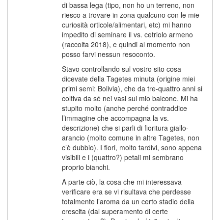
di bassa lega (tipo, non ho un terreno, non
riesco a trovare in zona qualcuno con le mie
curiosità orticole/alimentari, etc) mi hanno
impedito di seminare il vs. cetriolo armeno
(raccolta 2018), e quindi al momento non
posso farvi nessun resoconto.
Stavo controllando sul vostro sito cosa
dicevate della Tagetes minuta (origine miei
primi semi: Bolivia), che da tre-quattro anni si
coltiva da sé nei vasi sul mio balcone. Mi ha
stupito molto (anche perché contraddice
l’immagine che accompagna la vs.
descrizione) che si parli di fioritura giallo-
arancio (molto comune in altre Tagetes, non
c’è dubbio). I fiori, molto tardivi, sono appena
visibili e i (quattro?) petali mi sembrano
proprio bianchi.
A parte ciò, la cosa che mi interessava
verificare era se vi risultava che perdesse
totalmente l’aroma da un certo stadio della
crescita (dal superamento di certe