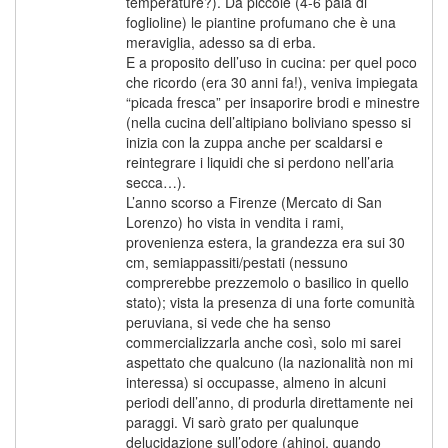
temperature?). Da piccole (4-6 paia di
foglioline) le piantine profumano che è una
meraviglia, adesso sa di erba.
E a proposito dell’uso in cucina: per quel poco
che ricordo (era 30 anni fa!), veniva impiegata
“picada fresca” per insaporire brodi e minestre
(nella cucina dell’altipiano boliviano spesso si
inizia con la zuppa anche per scaldarsi e
reintegrare i liquidi che si perdono nell’aria
secca…).
L’anno scorso a Firenze (Mercato di San
Lorenzo) ho vista in vendita i rami,
provenienza estera, la grandezza era sui 30
cm, semiappassiti/pestati (nessuno
comprerebbe prezzemolo o basilico in quello
stato); vista la presenza di una forte comunità
peruviana, si vede che ha senso
commercializzarla anche così, solo mi sarei
aspettato che qualcuno (la nazionalità non mi
interessa) si occupasse, almeno in alcuni
periodi dell’anno, di produrla direttamente nei
paraggi. Vi sarò grato per qualunque
delucidazione sull’odore (ahinoi, quando