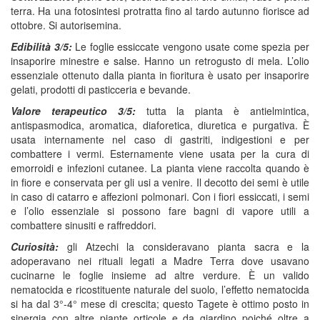
terra. Ha una fotosintesi protratta fino al tardo autunno fiorisce ad
ottobre. Si autorisemina.
Edibilità 3/5:
Le foglie essiccate vengono usate come spezia per
insaporire minestre e salse. Hanno un retrogusto di mela. L’olio
essenziale ottenuto dalla pianta in fioritura è usato per insaporire
gelati, prodotti di pasticceria e bevande.
Valore terapeutico 3/5:
tutta la pianta è antielmintica,
antispasmodica, aromatica, diaforetica, diuretica e purgativa. È
usata internamente nel caso di gastriti, indigestioni e per
combattere i vermi. Esternamente viene usata per la cura di
emorroidi e infezioni cutanee. La pianta viene raccolta quando è
in fiore e conservata per gli usi a venire. Il decotto dei semi è utile
in caso di catarro e affezioni polmonari. Con i fiori essiccati, i semi
e l’olio essenziale si possono fare bagni di vapore utili a
combattere sinusiti e raffreddori.
Curiosità:
gli Atzechi la consideravano pianta sacra e la
adoperavano nei rituali legati a Madre Terra dove usavano
cucinarne le foglie insieme ad altre verdure. È un valido
nematocida e ricostituente naturale del suolo, l’effetto nematocida
si ha dal 3°-4° mese di crescita; questo Tagete è ottimo posto in
sinergia con altre piante orticole e da giardino poiché oltre a