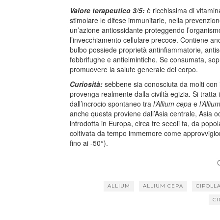
Valore terapeutico 3/5:
è ricchissima di vitamin
stimolare le difese immunitarie, nella prevenzione
un’azione antiossidante proteggendo l’organismo 
l’invecchiamento cellulare precoce. Contiene anche
bulbo possiede proprietà antinfiammatorie, antis
febbrifughe e antielmintiche. Se consumata, sopr
promuovere la salute generale del corpo.
Curiosità:
sebbene sia conosciuta da molti con il
provenga realmente dalla civiltà egizia. Si tratta i
dall’incrocio spontaneo tra
l’Allium cepa
e
l’Alliu
anche questa proviene dall’Asia centrale, Asia o
introdotta in Europa, circa tre secoli fa, da popo
coltivata da tempo immemore come approvvigionam
fino ai -50°).
ALLIUM
ALLIUM CEPA
CIPOLL
CI