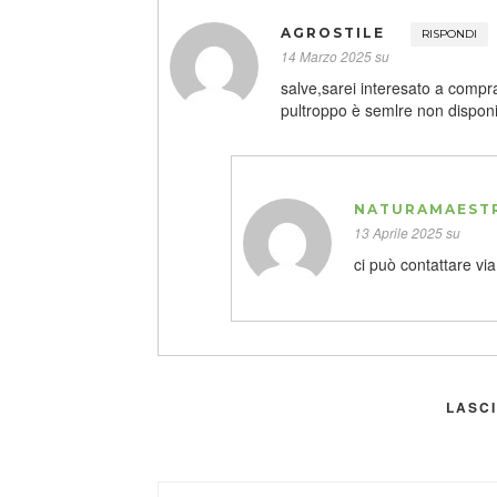
AGROSTILE
RISPONDI
14 Marzo 2025 su
salve,sarei interesato a comp
pultroppo è semlre non dispon
NATURAMAEST
13 Aprile 2025 su
ci può contattare vi
LASC