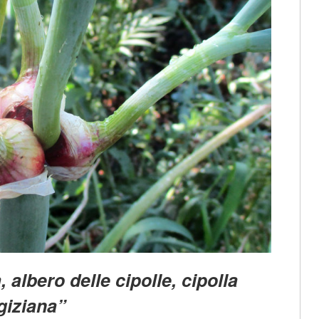
albero delle cipolle, cipolla
giziana”