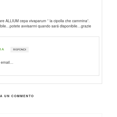
rare ALLIUM cepa vivaparum ” la cipolla che cammina”.
ibile…potete avvisarmi quando sará disponibile…grazie
RA
RISPONDI
a email…
IA UN COMMENTO