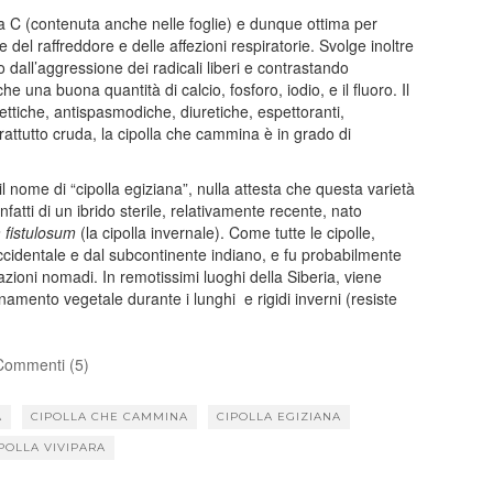
a C (contenuta anche nelle foglie) e dunque ottima per
 del raffreddore e delle affezioni respiratorie. Svolge inoltre
dall’aggressione dei radicali liberi e contrastando
 una buona quantità di calcio, fosforo, iodio, e il fluoro. Il
ettiche, antispasmodiche, diuretiche, espettoranti,
attutto cruda, la cipolla che cammina è in grado di
 nome di “cipolla egiziana”, nulla attesta che questa varietà
nfatti di un ibrido sterile, relativamente recente, nato
m fistulosum
(la cipolla invernale). Come tutte le cipolle,
ccidentale e dal subcontinente indiano, e fu probabilmente
lazioni nomadi. In remotissimi luoghi della Siberia, viene
ento vegetale durante i lunghi e rigidi inverni (resiste
Commenti (5)
A
CIPOLLA CHE CAMMINA
CIPOLLA EGIZIANA
POLLA VIVIPARA