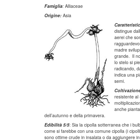
Famiglia
:
Alliaceae
Origine:
Asia
Caratteristi
distingue dall
aerei che som
ragguardevole
madre svilup
grande. Il n
lo stelo si pi
radicando, d
indica una pi
semi.
Coltivazion
resistente al
moltiplicazi
anche piantan
dell’autunno e della primavera.
Edibilità 5/5
: Sia la cipolla sotterranea che i b
come si farebbe con una comune cipolla (i cipolli
sono ottime crude in insalata o da aggiungere in 