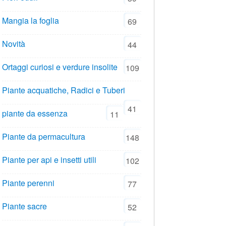
Mangia la foglia
69
Novità
44
Ortaggi curiosi e verdure insolite
109
Piante acquatiche, Radici e Tuberi
41
piante da essenza
11
Piante da permacultura
148
Piante per api e insetti utili
102
Piante perenni
77
Piante sacre
52