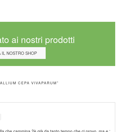
to ai nostri prodotti
A IL NOSTRO SHOP
“ALLIUM CEPA VIVAPARUM”
lla che cammina ?è già da tanto tempo che ci provo ,ma e ‘