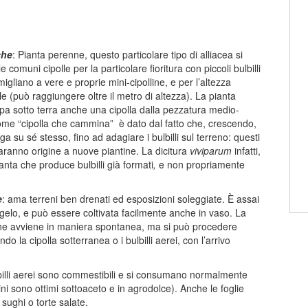
che
: Pianta perenne, questo particolare tipo di alliacea si
e comuni cipolle per la particolare fioritura con piccoli bulbilli
igliano a vere e proprie mini-cipolline, e per l’altezza
 (può raggiungere oltre il metro di altezza). La pianta
pa sotto terra anche una cipolla dalla pezzatura medio-
ome “cipolla che cammina” è dato dal fatto che, crescendo,
ega su sé stesso, fino ad adagiare i bulbilli sul terreno: questi
aranno origine a nuove piantine. La dicitura
viviparum
infatti,
anta che produce bulbilli già formati
,
e non propriamente
e
: ama terreni ben drenati ed esposizioni soleggiate. È assai
 gelo, e può essere coltivata facilmente anche in vaso. La
one avviene in maniera spontanea, ma si può procedere
do la cipolla sotterranea o i bulbilli aerei, con l’arrivo
ulbilli aerei sono commestibili e si consumano normalmente
ni sono ottimi sottoaceto e in agrodolce). Anche le foglie
sughi o torte salate.