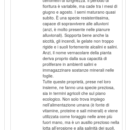
centimetri di lunghezza. Il periodo di
fioritura è variabile, ma cade tra i mesi di
giugno e agosto. I semi maturano quasi
subito. È una specie resistentissima,
capace di sopravvivere alle alluvioni
(anzi, è molto presente nelle pianure
alluvionali). Sopporta bene anche la
siccità, gli incendi, le gelate non troppo
rigide e i suoli fortemente alcalini e salini.
Anzi, il nome vernacolare della pianta
deriva proprio dalla sua capacità di
proliferare in ambienti salini e
immagazzinare sostanze minerali nelle
foglie.
Tutte queste proprietà, prese nel loro
insieme, ne fanno una specie preziosa,
sia in termini agricoli che sul piano
ecologico. Non solo trova impiego
nell’alimentazione umana (è fonte di
vitamine, proteine e sali minerali) e viene
utilizzata come foraggio nelle aree più
fuori mano, ma è un ausilio prezioso nella
lotta all’erosione e alla salinità dei suoli,