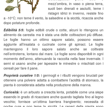
mezz’ombra, in vaso o piena terra,
suoli ben drenati e asciutti, teme i
ristagni idrici in inverno, resiste fino
a -10°C; non teme il vento, la salsedine e la siccità, ricaccia anche
dopo potature profonde.
Edibilità 5/5
:
foglie edibili crude o cotte, alcuni lo ritengono un
alimento da carestia ma è stata una delle coltivazioni più diffuse.
Le foglie hanno un ottimo sapore salato, possono essere
aggiunte all’insalata o cucinate come gli spinaci. Le foglie
mantengono il loro sapore salato anche se coltivate
nell’entroterra, lontano dal mare. Le foglie sono disponibili in ogni
momento dell’anno, attenuando la raccolta nella fase invernale. I
semi si usano anche per ispessire le minestre o mischiati con i
cereali per fare il pane.
Proprietà curative 1/5:
i germogli e i ributti vengono bruciati per
ottenere una polvere adatta a combattere l’acidità di stomaco, la
pianta è considerata adatta nella produzione della manna
.
Curiosità:
è un arbusto a crescita lenta, potabile come una siepe
essendo in grado di ricacciare anche quando tagliata fino al legno
vecchio; fornisce un’ottima barriera frangivento; necessita di
poche cure e non teme la siccità. Le ceneri della pianta sono