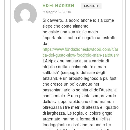
ADMINGREEN
RISPONDI
8 Maggio 2020 su
Si davvero..la adoro anche io sia come
siepe che come alimento
ne esiste una sua simile molto
importante…metto di seguito un estratto
da
https://www.fondazioneslowfood.com/it/ar
ca-del-gusto-slow-food/old-man-saltbush/
L’Atriplex nummularia, una varietà di
atriplice detta localmente “old man
saltbush” (cespuglio del sale degli
anziani), è un arbusto legnoso a più fusti
che cresce un po’ ovunque nei
bassopiani aridi o semiaridi dell’Australia
continentale. È una pianta sempreverde
dallo sviluppo rapido che di norma non
oltrepassa i tre metri di altezza e i quattro
di larghezza. Le foglie, di colore grigio
argentato, hanno la forma di un’ellissi
tondeggiante e oscillano tra uno e tre