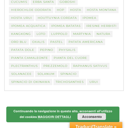
CUCUMIS
ERBA SANTA
GOBOSHI
HIEROCHLOE ODORATA
HOP
HOSTA
HOSTA MONTANA
HOSTA URUI
HOUTTUYNIA CORDATA
IPOMEA
IPOMEA ACQUATICA
IPOMEA BATATAS
IRESINE HERBISTI
KANGKONG
LOTO
LUPPOLO
MARTYNIA
NATURA
ORO BLU
OXALIS
PASTEL
PATATA AMERICANA
PATATA DOLE
PEPINO
PHYSALIS
PIANTA CAMALEONTE
PIANTA DEL CUORE
PLECTRANTHUS
PREZZEMOLO
RAPHANUS SATIVUS
SOLANACEE
SOLANUM
SPINACIO
SPINACIO DI OKINAWA
TRICHOSANTHES
URUI
Continuando la navigazione in questo sito, acconsenti all'utilizzo
Acconsento
dei cookies
MAGGIORI DETTAGLI
Traduci/Translate »