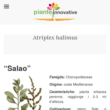
Atriplex halimus
“Salao”
Famiglia:
Chenopodiaceae
Origine:
coste Mediteranee
Caratteristiche
:
pianta erbacea
perenne, raggiunge i 2-3 mt
d’altezza;
Coltivazione
:
pieno Sole o