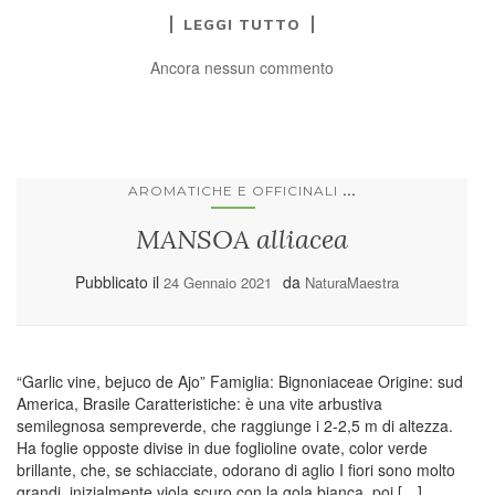
LEGGI TUTTO
Ancora nessun commento
...
AROMATICHE E OFFICINALI
MANSOA alliacea
Pubblicato il
da
24 Gennaio 2021
NaturaMaestra
“Garlic vine, bejuco de Ajo” Famiglia: Bignoniaceae Origine: sud
America, Brasile Caratteristiche: è una vite arbustiva
semilegnosa sempreverde, che raggiunge i 2-2,5 m di altezza.
Ha foglie opposte divise in due foglioline ovate, color verde
brillante, che, se schiacciate, odorano di aglio I fiori sono molto
grandi, inizialmente viola scuro con la gola bianca, poi […]