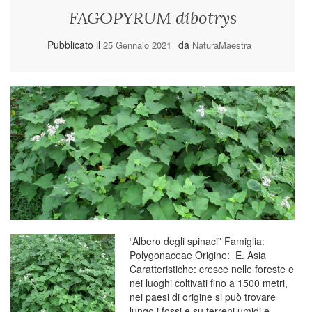
FAGOPYRUM dibotrys
Pubblicato il
da
25 Gennaio 2021
NaturaMaestra
“Albero degli spinaci” Famiglia:
Polygonaceae Origine: E. Asia
Caratteristiche: cresce nelle foreste e
nei luoghi coltivati fino a 1500 metri,
nei paesi di origine si può trovare
lungo i fossi e su terreni umidi e