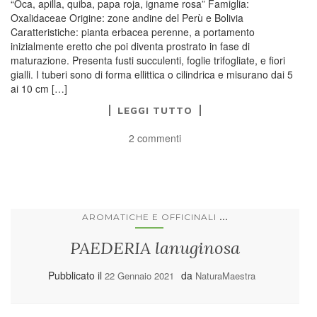
“Oca, apilla, quiba, papa roja, igname rosa” Famiglia:
Oxalidaceae Origine: zone andine del Perù e Bolivia
Caratteristiche: pianta erbacea perenne, a portamento
inizialmente eretto che poi diventa prostrato in fase di
maturazione. Presenta fusti succulenti, foglie trifogliate, e fiori
gialli. I tuberi sono di forma ellittica o cilindrica e misurano dai 5
ai 10 cm […]
LEGGI TUTTO
2 commenti
...
AROMATICHE E OFFICINALI
PAEDERIA lanuginosa
Pubblicato il
da
22 Gennaio 2021
NaturaMaestra