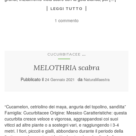
LEGGI TUTTO
1 commento
...
CUCURBITACEE
MELOTHRIA scabra
Pubblicato il
da
24 Gennaio 2021
NaturaMaestra
“Cucamelon, cetriolino dei maya, anguria del topolino, sandìita”
Famiglia: Cucurbitacee Origine: Messico Caratteristiche: questa
cucurbita cresce veloce e vigorosa, aggrappandosi coi suoi
viticci ad altre piante o a sostegni vari, e raggiungendo i 3-4
metri. I fiori, piccoli e gialli, abbondano durante il periodo della