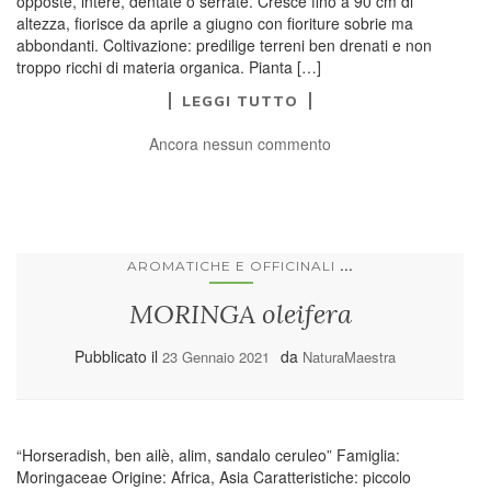
opposte, intere, dentate o serrate. Cresce fino a 90 cm di
altezza, fiorisce da aprile a giugno con fioriture sobrie ma
abbondanti. Coltivazione: predilige terreni ben drenati e non
troppo ricchi di materia organica. Pianta […]
LEGGI TUTTO
Ancora nessun commento
...
AROMATICHE E OFFICINALI
MORINGA oleifera
Pubblicato il
da
23 Gennaio 2021
NaturaMaestra
“Horseradish, ben ailè, alim, sandalo ceruleo” Famiglia:
Moringaceae Origine: Africa, Asia Caratteristiche: piccolo