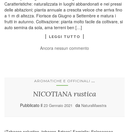
Caratteristiche: naturalizzata in luoghi abbandonati e nei pressi
delle abitazioni; pianta annuale a crescita veloce che arriva fino
a 1 m di altezza. Fiorisce da Giugno a Settembre e matura i
frutti in autunno. Coltivazione: pianta molto facile da coltivare, si
auto semina da sola, ama terreni ben […]
LEGGI TUTTO
Ancora nessun commento
...
AROMATICHE E OFFICINALI
NICOTIANA rustica
Pubblicato il
da
23 Gennaio 2021
NaturaMaestra
“Tabacco selvatico, tabacco Azteco” Famiglia: Solanaceae