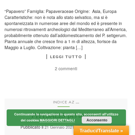
“Papavero” Famiglia: Papaveraceae Origine: Asia, Europa
Caratteristiche: non è nota allo stato selvatico, ma si è
spontaneizzata in numerose aree del mondo ed è presente in
numerosi ritrovamenti archeologici dal Mediterraneo all’America,
probabilmente ottenuto dall’addomesticamento del P. setigerum.
Pianta annuale che cresce fino a 1 m di altezza, fiorisce da
Maggio a Luglio. Coltivazione: pianta […]
LEGGI TUTTO
2 commenti
...
INDICE AZ
PHYSALIS peruviana
Continuando la navigazione in questo sito, acconsenti all'utilizzo
Acconsento
dei cookies
MAGGIORI DETTAGLI
Pubblicato il
da
21 Gennaio 2021
NaturaMaestra
Traduci/Translate »