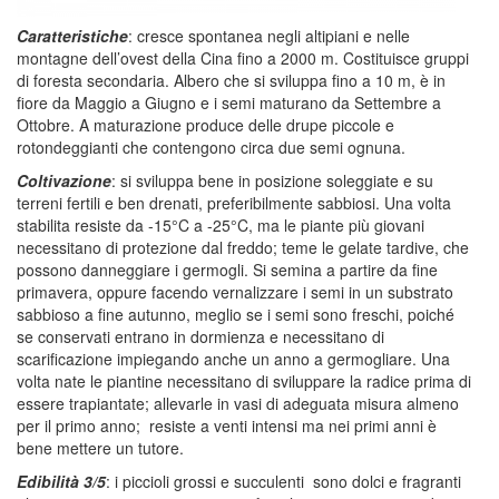
Caratteristiche
: cresce spontanea negli altipiani e nelle
montagne dell’ovest della Cina fino a 2000 m. Costituisce gruppi
di foresta secondaria. Albero che si sviluppa fino a 10 m, è in
fiore da Maggio a Giugno e i semi maturano da Settembre a
Ottobre. A maturazione produce delle drupe piccole e
rotondeggianti che contengono circa due semi ognuna.
Coltivazione
: si sviluppa bene in posizione soleggiate e su
terreni fertili e ben drenati, preferibilmente sabbiosi. Una volta
stabilita resiste da -15°C a -25°C, ma le piante più giovani
necessitano di protezione dal freddo; teme le gelate tardive, che
possono danneggiare i germogli. Si semina a partire da fine
primavera, oppure facendo vernalizzare i semi in un substrato
sabbioso a fine autunno, meglio se i semi sono freschi, poiché
se conservati entrano in dormienza e necessitano di
scarificazione impiegando anche un anno a germogliare. Una
volta nate le piantine necessitano di sviluppare la radice prima di
essere trapiantate; allevarle in vasi di adeguata misura almeno
per il primo anno; resiste a venti intensi ma nei primi anni è
bene mettere un tutore.
Edibilità 3/5
: i piccioli grossi e succulenti sono dolci e fragranti