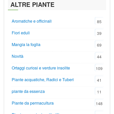
ALTRE PIANTE
Aromatiche e officinali
85
Fiori eduli
39
Mangia la foglia
69
Novità
44
Ortaggi curiosi e verdure insolite
109
Piante acquatiche, Radici e Tuberi
41
piante da essenza
11
Piante da permacultura
148