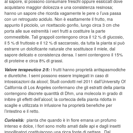
al sapore, si possono consumare freschi oppure essiccati dove
acquistano maggior dolcezza e una consistenza resinosa;
hanno un sapore che ricorda vagamente le pere o l’uva passa
con un retrogusto acidulo. Non è esattamente il frutto, ma
appunto il picciolo, un ricettacolo gonfio, lungo circa 3 cm che
porta alle sue estremità i veri frutti a costituire la parte
commestibile. Tali grappoli contengono circa il 12 % di glucosio,
il 5 % di fruttosio e il 12 % di saccarosio, da tutta la pianta si può
estrarre un dolcificante naturale che sostituisce il miele, dal
sapore delicato e consistenza densa. I semi contengono il 15%
di proteine e circa 8% di grassi.
Valore terapeutico 2/5:
i frutti hanno proprietà antispasmodiche
e diuretiche. I semi possono essere impiegati in caso di
intossicazioni da alcool; Studi condotti nel 2011 dall’University Of
California di Los Angeles confermano che gli estratti della pianta
contengono discrete quantità di Dhm, una molecola in grado di
inibire gli effetti dell’alcool; la corteccia della pianta ridotta in
scaglie e utilizzata in infusione ha proprietà benefiche per
l’intestino e il retto.
Curiosità:
pianta che quando è in fiore emana un profumo
intenso e dolce, i fiori sono molto amati dalle api e dagli insetti
impollinatori costituiscono una ricca fonte di nettare. Dal