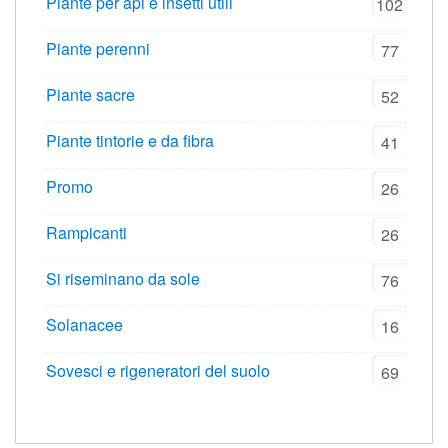
Piante per api e insetti utili
102
Piante perenni
77
Piante sacre
52
Piante tintorie e da fibra
41
Promo
26
Rampicanti
26
Si riseminano da sole
76
Solanacee
16
Sovesci e rigeneratori del suolo
69