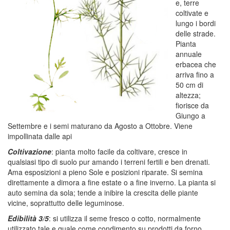
e, terre
coltivate e
lungo i bordi
delle strade.
Pianta
annuale
erbacea che
arriva fino a
50 cm di
altezza;
fiorisce da
Giungo a
Settembre e i semi maturano da Agosto a Ottobre. Viene
impollinata dalle api
Coltivazione
: pianta molto facile da coltivare, cresce in
qualsiasi tipo di suolo pur amando i terreni fertili e ben drenati.
Ama esposizioni a pieno Sole e posizioni riparate. Si semina
direttamente a dimora a fine estate o a fine inverno. La pianta si
auto semina da sola; tende a inibire la crescita delle piante
vicine, soprattutto delle leguminose.
Edibilità 3/5
: si utilizza il seme fresco o cotto, normalmente
utilizzato tale e quale come condimento su prodotti da forno,