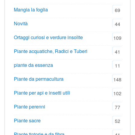
Mangia la foglia
69
Novità
44
Ortaggi curiosi e verdure insolite
109
Piante acquatiche, Radici e Tuberi
41
piante da essenza
11
Piante da permacultura
148
Piante per api e insetti utili
102
Piante perenni
77
Piante sacre
52
Piante tintorie e da fibra
41