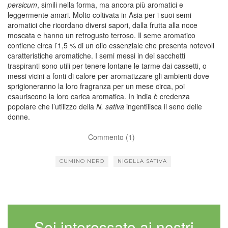
persicum
, simili nella forma, ma ancora più aromatici e
leggermente amari. Molto coltivata in Asia per i suoi semi
aromatici che ricordano diversi sapori, dalla frutta alla noce
moscata e hanno un retrogusto terroso. Il seme aromatico
contiene circa l’1,5 % di un olio essenziale che presenta notevoli
caratteristiche aromatiche. I semi messi in dei sacchetti
traspiranti sono utili per tenere lontane le tarme dai cassetti, o
messi vicini a fonti di calore per aromatizzare gli ambienti dove
sprigioneranno la loro fragranza per un mese circa, poi
esauriscono la loro carica aromatica. In india è credenza
popolare che l’utilizzo della
N. sativa
ingentilisca il seno delle
donne.
Commento (1)
CUMINO NERO
NIGELLA SATIVA
Sei interessato ai nostri