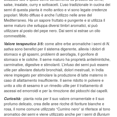
salse, insalate, curry e sottoaceti. L’uso tradizionale in cucina dei
semi di questa pianta è molto antico e vi sono legate credenze
popolari. Molto diffuso è anche l’utilizzo nelle aree del
Mediterraneo. Ha un sapore fruttato e pungente e si utilizza il
seme maturo che sviluppa diversi timbri aromatici, si può
utilizzare al posto del pepe nero. Dai semi si estrae un olio
commestibile.
Valore terapeutico 3/5:
come altre erbe aromatiche i semi di
N.
sativa
sono benefici per il sistema digerente, allevia i dolori di
stomaco e gli spasmi, problemi di aerofagia, il gonfiore di
stomaco e le coliche. Il seme maturo ha proprietà antielmintiche,
carminative, digestive e stimolanti. L’infuso dei semi può essere
utile per alleviare disturbi bronchiali, dolori mestruali, in India
viene impiegato per stimolare la produzione di latte materno in
caso di allattamento insufficiente. Il seme ridotto in polvere e
unito a olio di sesamo è un rimedio utile per il trattamento di
ascessi ed emorroidi e per la rimozione dei pidocchi dai capelli.
Curiosità:
pianta nota per il suo valore ornamentale e il suo
profumo delicato, crea delle aree ricche di fioriture bianche e
rosa, il nome comune utilizzato “Cumino nero” si riferisce al tono
aromatico dei semi e viene utilizzato anche per i semi di
Bunium