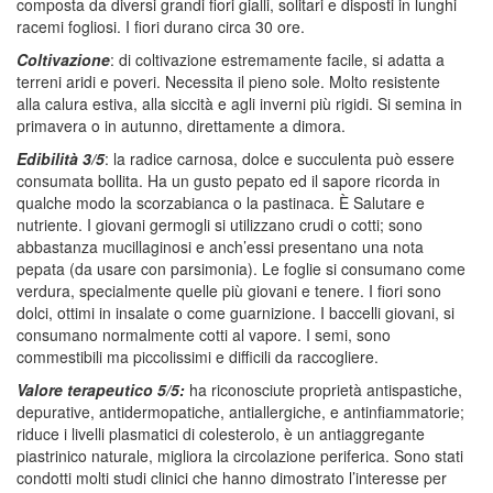
composta da diversi grandi fiori gialli, solitari e disposti in lunghi
racemi fogliosi. I fiori durano circa 30 ore.
Coltivazione
: di coltivazione estremamente facile, si adatta a
terreni aridi e poveri. Necessita il pieno sole. Molto resistente
alla calura estiva, alla siccità e agli inverni più rigidi. Si semina in
primavera o in autunno, direttamente a dimora.
Edibilità 3/5
: la radice carnosa, dolce e succulenta può essere
consumata bollita. Ha un gusto pepato ed il sapore ricorda in
qualche modo la scorzabianca o la pastinaca. È Salutare e
nutriente. I giovani germogli si utilizzano crudi o cotti; sono
abbastanza mucillaginosi e anch’essi presentano una nota
pepata (da usare con parsimonia). Le foglie si consumano come
verdura, specialmente quelle più giovani e tenere. I fiori sono
dolci, ottimi in insalate o come guarnizione. I baccelli giovani, si
consumano normalmente cotti al vapore. I semi, sono
commestibili ma piccolissimi e difficili da raccogliere.
Valore terapeutico 5/5:
ha riconosciute proprietà antispastiche,
depurative, antidermopatiche, antiallergiche, e antinfiammatorie;
riduce i livelli plasmatici di colesterolo, è un antiaggregante
piastrinico naturale, migliora la circolazione periferica. Sono stati
condotti molti studi clinici che hanno dimostrato l’interesse per