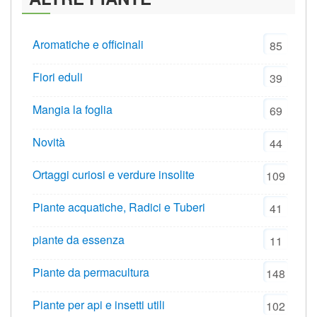
Aromatiche e officinali
85
Fiori eduli
39
Mangia la foglia
69
Novità
44
Ortaggi curiosi e verdure insolite
109
Piante acquatiche, Radici e Tuberi
41
piante da essenza
11
Piante da permacultura
148
Piante per api e insetti utili
102