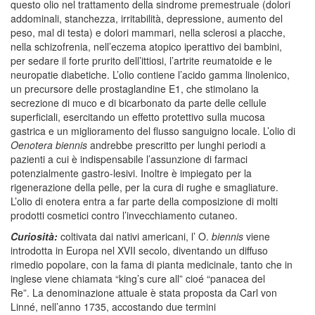
questo olio nel trattamento della sindrome premestruale (dolori
addominali, stanchezza, irritabilità, depressione, aumento del
peso, mal di testa) e dolori mammari, nella sclerosi a placche,
nella schizofrenia, nell’eczema atopico iperattivo dei bambini,
per sedare il forte prurito dell’ittiosi, l’artrite reumatoide e le
neuropatie diabetiche. L’olio contiene l’acido gamma linolenico,
un precursore delle prostaglandine E1, che stimolano la
secrezione di muco e di bicarbonato da parte delle cellule
superficiali, esercitando un effetto protettivo sulla mucosa
gastrica e un miglioramento del flusso sanguigno locale. L’olio di
Oenotera biennis
andrebbe prescritto per lunghi periodi a
pazienti a cui è indispensabile l’assunzione di farmaci
potenzialmente gastro-lesivi. Inoltre è impiegato per la
rigenerazione della pelle, per la cura di rughe e smagliature.
L’olio di enotera entra a far parte della composizione di molti
prodotti cosmetici contro l’invecchiamento cutaneo.
Curiosità:
coltivata dai nativi americani, l’ O.
biennis
viene
introdotta in Europa nel XVII secolo, diventando un diffuso
rimedio popolare, con la fama di pianta medicinale, tanto che in
inglese viene chiamata “king’s cure all” cioé “panacea del
Re”. La denominazione attuale è stata proposta da Carl von
Linné, nell’anno 1735, accostando due termini