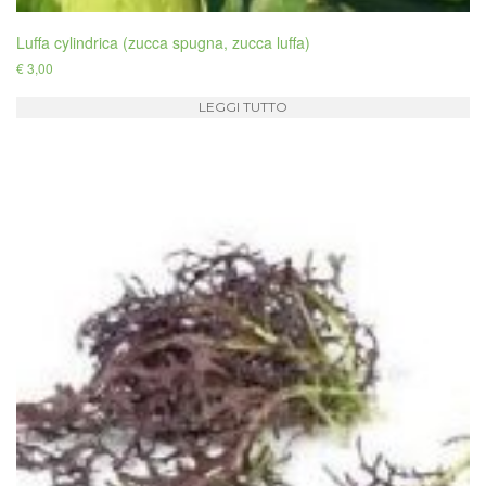
Luffa cylindrica (zucca spugna, zucca luffa)
€
3,00
LEGGI TUTTO