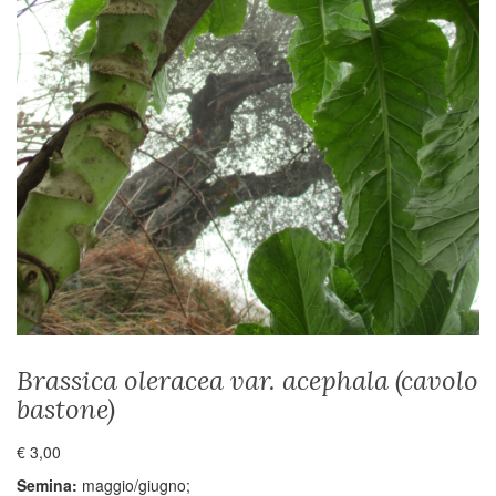
Brassica oleracea var. acephala (cavolo
bastone)
€
3,00
Semina:
maggio/giugno;