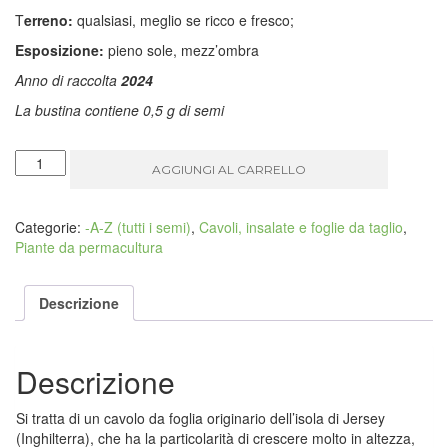
T
erreno:
qualsiasi, meglio se ricco e fresco;
Esposizione:
pieno sole, mezz’ombra
Anno di raccolta
2024
La bustina contiene 0,5 g di semi
Brassica
AGGIUNGI AL CARRELLO
oleracea
var.
acephala
Categorie:
-A-Z (tutti i semi)
,
Cavoli, insalate e foglie da taglio
,
(cavolo
Piante da permacultura
bastone)
quantità
Descrizione
Descrizione
Si tratta di un cavolo da foglia originario dell’isola di Jersey
(Inghilterra), che ha la particolarità di crescere molto in altezza,