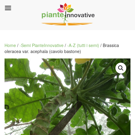
Home
/
-Semi PianteInnovative
/
-A-Z (tutti i semi)
/ Brassica
oleracea var. acephala (cavolo bastone)