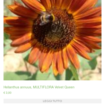
Helianthus annuus, MULTIFLORA Velvet Queen
€
3,00
LEGGI TUTTO