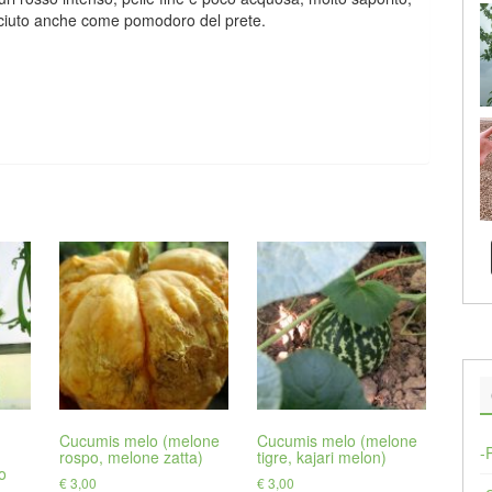
sciuto anche come pomodoro del prete.
Cucumis melo (melone
Cucumis melo (melone
-
rospo, melone zatta)
tigre, kajari melon)
o
€
3,00
€
3,00