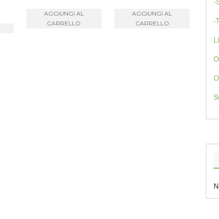
-
AGGIUNGI AL
AGGIUNGI AL
-
CARRELLO
CARRELLO
Li
O
O
S
N