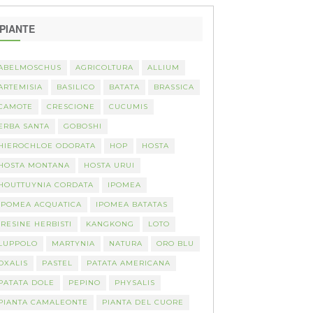
PIANTE
ABELMOSCHUS
AGRICOLTURA
ALLIUM
ARTEMISIA
BASILICO
BATATA
BRASSICA
CAMOTE
CRESCIONE
CUCUMIS
ERBA SANTA
GOBOSHI
HIEROCHLOE ODORATA
HOP
HOSTA
HOSTA MONTANA
HOSTA URUI
HOUTTUYNIA CORDATA
IPOMEA
IPOMEA ACQUATICA
IPOMEA BATATAS
IRESINE HERBISTI
KANGKONG
LOTO
LUPPOLO
MARTYNIA
NATURA
ORO BLU
OXALIS
PASTEL
PATATA AMERICANA
PATATA DOLE
PEPINO
PHYSALIS
PIANTA CAMALEONTE
PIANTA DEL CUORE