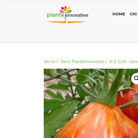
HOME
CHI
Home
/
-Semi PianteInnovative
/
-A-Z (tutti i sem