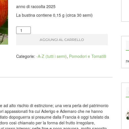
anno di raccolta 2025
La bustina contiene 0,15 g (circa 30 semi)
Pomodoro
BORSA
AGGIUNGI AL CARRELLO
DI
MONTONE
quantità
Categorie:
-A-Z (tutti i semi)
,
Pomodori e Tomatilli
n
 ad alto rischio di estinzione; una vera perla del patrimonio
ltori appassionati fra cui Aderigo e Ademaro che ne hanno
mediato dopoguerra si presume dalla Francia è oggi tutelato da
oro così chiamato per la forma del frutto irregolare,
turi rosso intenso; pelle fine e poco acquosa, molto saporito,