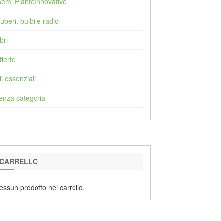
Semi PianteInnovative
Tuberi, bulbi e radici
bri
fferte
li essenziali
enza categoria
CARRELLO
essun prodotto nel carrello.