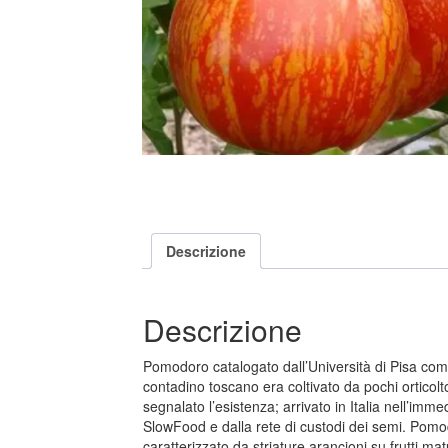
Descrizione
Descrizione
Pomodoro catalogato dall’Università di Pisa come
contadino toscano era coltivato da pochi ortico
segnalato l’esistenza; arrivato in Italia nell’im
SlowFood e dalla rete di custodi dei semi. Pomod
caratterizzato da striature arancioni su frutti ma