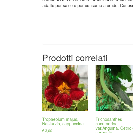
adatto per salse o per consumo a crudo. Cono
Prodotti correlati
Tropaeolum majus,
Trichosanthes
Nasturzio, cappuccina
cucumerina
var.Anguina, Cetriol
€
3,00
serpente