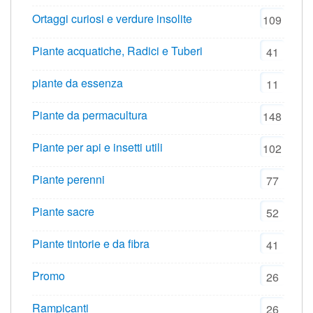
Ortaggi curiosi e verdure insolite
109
Piante acquatiche, Radici e Tuberi
41
piante da essenza
11
Piante da permacultura
148
Piante per api e insetti utili
102
Piante perenni
77
Piante sacre
52
Piante tintorie e da fibra
41
Promo
26
Rampicanti
26