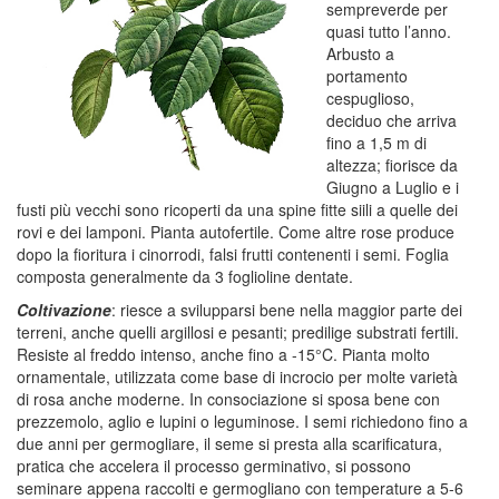
sempreverde per
quasi tutto l’anno.
Arbusto a
portamento
cespuglioso,
deciduo che arriva
fino a 1,5 m di
altezza; fiorisce da
Giugno a Luglio e i
fusti più vecchi sono ricoperti da una spine fitte siili a quelle dei
rovi e dei lamponi. Pianta autofertile. Come altre rose produce
dopo la fioritura i cinorrodi, falsi frutti contenenti i semi. Foglia
composta generalmente da 3 foglioline dentate.
Coltivazione
: riesce a svilupparsi bene nella maggior parte dei
terreni, anche quelli argillosi e pesanti; predilige substrati fertili.
Resiste al freddo intenso, anche fino a -15°C. Pianta molto
ornamentale, utilizzata come base di incrocio per molte varietà
di rosa anche moderne. In consociazione si sposa bene con
prezzemolo, aglio e lupini o leguminose. I semi richiedono fino a
due anni per germogliare, il seme si presta alla scarificatura,
pratica che accelera il processo germinativo, si possono
seminare appena raccolti e germogliano con temperature a 5-6