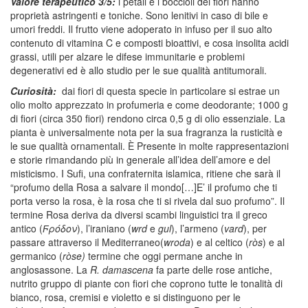
Valore terapeutico 3/5:
i petali e i boccioli dei fiori hanno
proprietà astringenti e toniche. Sono lenitivi in caso di bile e
umori freddi. Il frutto viene adoperato in infuso per il suo alto
contenuto di vitamina C e composti bioattivi, e cosa insolita acidi
grassi, utili per alzare le difese immunitarie e problemi
degenerativi ed è allo studio per le sue qualità antitumorali.
Curiosità:
dai fiori di questa specie in particolare si estrae un
olio molto apprezzato in profumeria e come deodorante; 1000 g
di fiori (circa 350 fiori) rendono circa 0,5 g di olio essenziale. La
pianta è universalmente nota per la sua fragranza la rusticità e
le sue qualità ornamentali. È Presente in molte rappresentazioni
e storie rimandando più in generale all’idea dell’amore e del
misticismo. I Sufi, una confraternita islamica, ritiene che sarà il
“profumo della Rosa a salvare il mondo[…]E’ il profumo che ti
porta verso la rosa, è la rosa che ti si rivela dal suo profumo”. Il
termine Rosa deriva da diversi scambi linguistici tra il greco
antico (
Ϝρόδον
), l’iraniano (
wrd
e
gul
), l’armeno (
vard
), per
passare attraverso il Mediterraneo(
wroda
) e al celtico (
ròs
) e al
germanico (
ròse)
termine che oggi permane anche in
anglosassone. La
R. damascena
fa parte delle rose antiche,
nutrito gruppo di piante con fiori che coprono tutte le tonalità di
bianco, rosa, cremisi e violetto e si distinguono per le