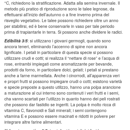
°C, richiedono la stratificazione. Adatta alla semina invernale. Il
metodo più pratico di riproduzione sono le talee legnose, da
effettuarsi all’inizio dell’autunno o a fine inverno prima del
risveglio vegetativo. Le talee possono richiedere oltre un anno
per stabilirsi, ed è bene conservarle in vaso per tale periodo
prima di trapiantarle in terra. Si possono anche dividere le radici.
Edibilità 3/5
: si utilizzano i giovani germogli, quando sono
ancora teneri, eliminando l’accenno di spine non ancora
lignificate. I petali in particolare di questa specie si possono
utilizzare crudi e cotti; si realizza il “nettare di rose” e l’acqua di
rose, entrambi impiegati come aromatizzante per bevande,
prodotti da forno, in particolare dolci, gelati; i petali si prestano
anche a farne marmellata. Anche i cinorrodi, all’apparenza veri
e propri frutti si possono impiegare crudi o cotti; esistono varietà
e specie preposte a questo utilizzo, hanno una polpa arancione
a maturazione al cui interno sono contenuti i veri frutti e i semi,
cha vanno scartati per l’utilizzo in quanto hanno dei peli rostrati
che possono dar fastidio se ingeriti. La polpa è molto ricca di
vitamina C, flavonoidi e Sali minerali; i semi contengono
vitamina E e possono essere macinati e ridotti in polvere per
integrare altre farine alimentari.