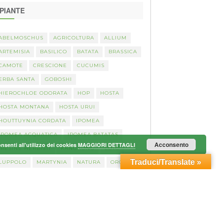
PIANTE
ABELMOSCHUS
AGRICOLTURA
ALLIUM
ARTEMISIA
BASILICO
BATATA
BRASSICA
CAMOTE
CRESCIONE
CUCUMIS
ERBA SANTA
GOBOSHI
HIEROCHLOE ODORATA
HOP
HOSTA
HOSTA MONTANA
HOSTA URUI
HOUTTUYNIA CORDATA
IPOMEA
IPOMEA ACQUATICA
IPOMEA BATATAS
Acconsento
senti all'utilizzo dei cookies
MAGGIORI DETTAGLI
IRESINE HERBISTI
KANGKONG
LOTO
Traduci/Translate »
LUPPOLO
MARTYNIA
NATURA
ORO BLU
OXALIS
PASTEL
PATATA AMERICANA
PATATA DOLE
PEPINO
PHYSALIS
PIANTA CAMALEONTE
PIANTA DEL CUORE
PLECTRANTHUS
PREZZEMOLO