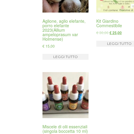
Aglione, aglio elefante,
Kit Giardino
porro elefante
Commestibile
2023(Allium
€
30,00
€
25,00
ampeloprasum var
Holmense)
LEGGI TUTTO
€
15,00
LEGGI TUTTO
Miscele di olii essenziali
(singola boccetta 10 ml)