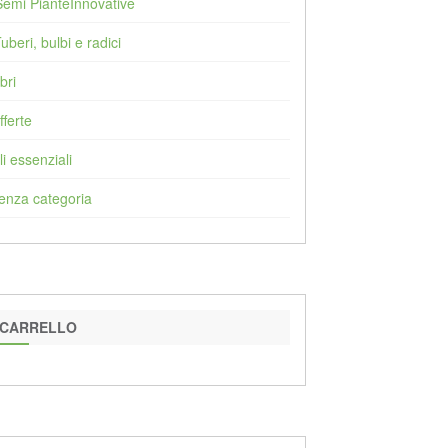
Semi PianteInnovative
Tuberi, bulbi e radici
bri
fferte
li essenziali
enza categoria
CARRELLO