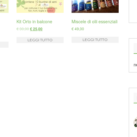
Kit Orto in balcone
Miscele di olii essenziali
€
30,00
€
49,00
€
25,00
LEGGI TUTTO
LEGGI TUTTO
n