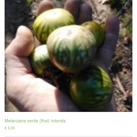
Melanzana verde (thai) rotonda
€
3,00