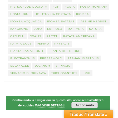
HIEROCHLOE ODORATA
HOP
HOSTA
HOSTA MONTANA
HOSTA URUI
HOUTTUYNIA CORDATA
IPOMEA
IPOMEA ACQUATICA
IPOMEA BATATAS
IRESINE HERBISTI
KANGKONG
LOTO
LUPPOLO
MARTYNIA
NATURA
ORO BLU
OXALIS
PASTEL
PATATA AMERICANA
PATATA DOLE
PEPINO
PHYSALIS
PIANTA CAMALEONTE
PIANTA DEL CUORE
PLECTRANTHUS
PREZZEMOLO
RAPHANUS SATIVUS
SOLANACEE
SOLANUM
SPINACIO
SPINACIO DI OKINAWA
TRICHOSANTHES
URUI
Continuando la navigazione in questo sito, acconsenti all'utilizzo
Acconsento
dei cookies
MAGGIORI DETTAGLI
Traduci/Translate »