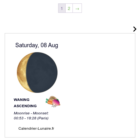
1
2
→