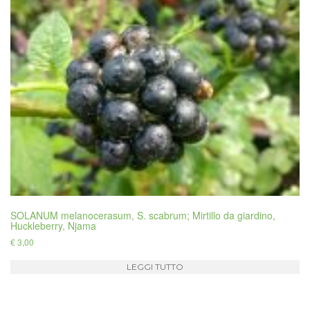
SOLANUM melanocerasum, S. scabrum; Mirtillo da giardino,
Huckleberry, Njama
€
3,00
LEGGI TUTTO