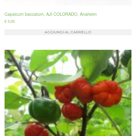
Capsicum baccatum, AJI COLORADO, Anaheim
€
3,00
AGGIUNGI AL CARRELLO