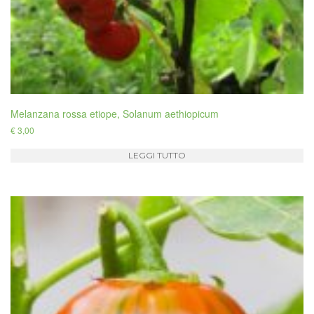
Melanzana rossa etiope, Solanum aethiopicum
€
3,00
LEGGI TUTTO