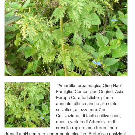
“Amarella, erba magica,Qing Hao”
Famiglia: Compositae Origine: Asia,
Europa Caratteristiche: pianta
annuale, diffusa anche allo stato
selvatico, altezza max 2m.
Coltivazione: di facile coltivazione,
questa varietà di Artemisia è di
crescita rapida; ama terreni ben
drenati a pH neutro o leggermente alcalino. Preferisce posizioni