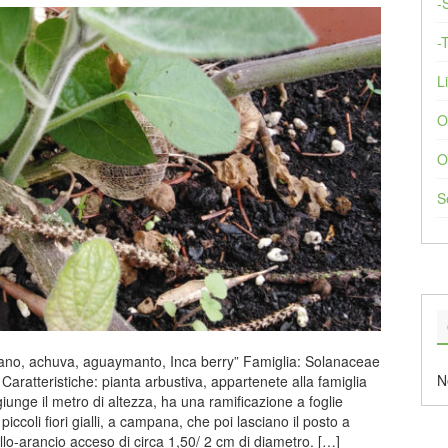
-
-
Li
O
O
S
ano, achuva, aguaymanto, Inca berry” Famiglia: Solanaceae
N
Caratteristiche: pianta arbustiva, appartenete alla famiglia
iunge il metro di altezza, ha una ramificazione a foglie
iccoli fiori gialli, a campana, che poi lasciano il posto a
llo-arancio acceso di circa 1,50/ 2 cm di diametro. […]