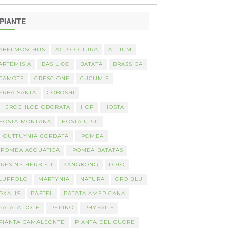
PIANTE
ABELMOSCHUS
AGRICOLTURA
ALLIUM
ARTEMISIA
BASILICO
BATATA
BRASSICA
CAMOTE
CRESCIONE
CUCUMIS
ERBA SANTA
GOBOSHI
HIEROCHLOE ODORATA
HOP
HOSTA
HOSTA MONTANA
HOSTA URUI
HOUTTUYNIA CORDATA
IPOMEA
IPOMEA ACQUATICA
IPOMEA BATATAS
IRESINE HERBISTI
KANGKONG
LOTO
LUPPOLO
MARTYNIA
NATURA
ORO BLU
OXALIS
PASTEL
PATATA AMERICANA
PATATA DOLE
PEPINO
PHYSALIS
PIANTA CAMALEONTE
PIANTA DEL CUORE