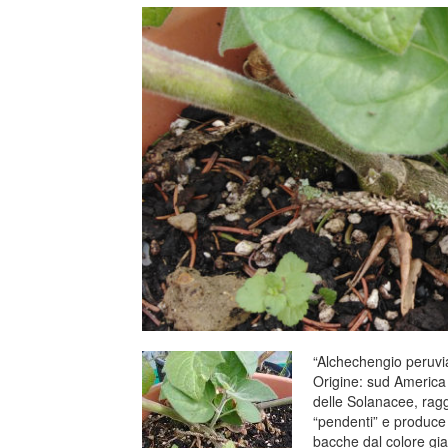
“Alchechengio peruvi
Origine: sud America 
delle Solanacee, ragg
“pendenti” e produce p
bacche dal colore gia