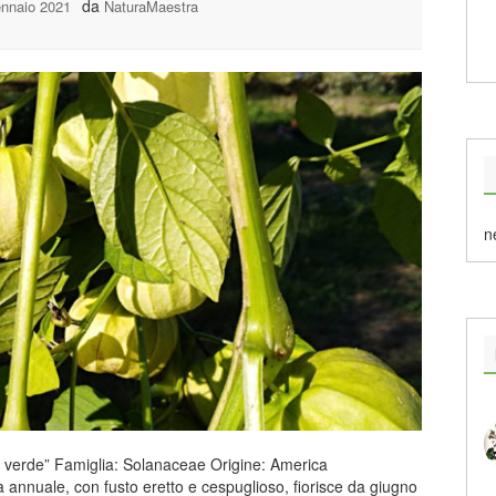
da
nnaio 2021
NaturaMaestra
n
 verde” Famiglia: Solanaceae Origine: America
ta annuale, con fusto eretto e cespuglioso, fiorisce da giugno