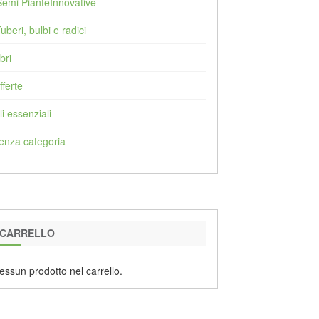
Semi PianteInnovative
Tuberi, bulbi e radici
bri
fferte
li essenziali
enza categoria
CARRELLO
essun prodotto nel carrello.