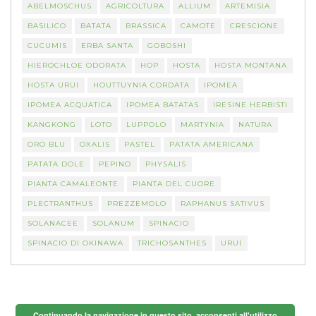
ABELMOSCHUS
AGRICOLTURA
ALLIUM
ARTEMISIA
BASILICO
BATATA
BRASSICA
CAMOTE
CRESCIONE
CUCUMIS
ERBA SANTA
GOBOSHI
HIEROCHLOE ODORATA
HOP
HOSTA
HOSTA MONTANA
HOSTA URUI
HOUTTUYNIA CORDATA
IPOMEA
IPOMEA ACQUATICA
IPOMEA BATATAS
IRESINE HERBISTI
KANGKONG
LOTO
LUPPOLO
MARTYNIA
NATURA
ORO BLU
OXALIS
PASTEL
PATATA AMERICANA
PATATA DOLE
PEPINO
PHYSALIS
PIANTA CAMALEONTE
PIANTA DEL CUORE
PLECTRANTHUS
PREZZEMOLO
RAPHANUS SATIVUS
SOLANACEE
SOLANUM
SPINACIO
SPINACIO DI OKINAWA
TRICHOSANTHES
URUI
Continuando la navigazione in questo sito, acconsenti all'utilizzo