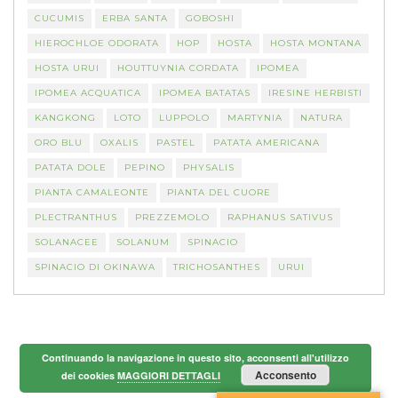
CUCUMIS
ERBA SANTA
GOBOSHI
HIEROCHLOE ODORATA
HOP
HOSTA
HOSTA MONTANA
HOSTA URUI
HOUTTUYNIA CORDATA
IPOMEA
IPOMEA ACQUATICA
IPOMEA BATATAS
IRESINE HERBISTI
KANGKONG
LOTO
LUPPOLO
MARTYNIA
NATURA
ORO BLU
OXALIS
PASTEL
PATATA AMERICANA
PATATA DOLE
PEPINO
PHYSALIS
PIANTA CAMALEONTE
PIANTA DEL CUORE
PLECTRANTHUS
PREZZEMOLO
RAPHANUS SATIVUS
SOLANACEE
SOLANUM
SPINACIO
SPINACIO DI OKINAWA
TRICHOSANTHES
URUI
Continuando la navigazione in questo sito, acconsenti all'utilizzo
Acconsento
dei cookies
MAGGIORI DETTAGLI