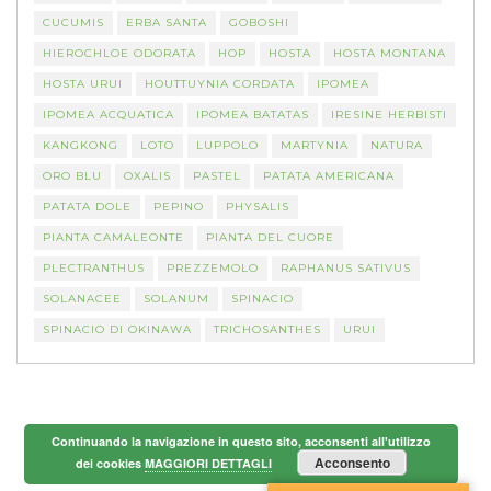
CUCUMIS
ERBA SANTA
GOBOSHI
HIEROCHLOE ODORATA
HOP
HOSTA
HOSTA MONTANA
HOSTA URUI
HOUTTUYNIA CORDATA
IPOMEA
IPOMEA ACQUATICA
IPOMEA BATATAS
IRESINE HERBISTI
KANGKONG
LOTO
LUPPOLO
MARTYNIA
NATURA
ORO BLU
OXALIS
PASTEL
PATATA AMERICANA
PATATA DOLE
PEPINO
PHYSALIS
PIANTA CAMALEONTE
PIANTA DEL CUORE
PLECTRANTHUS
PREZZEMOLO
RAPHANUS SATIVUS
SOLANACEE
SOLANUM
SPINACIO
SPINACIO DI OKINAWA
TRICHOSANTHES
URUI
Continuando la navigazione in questo sito, acconsenti all'utilizzo
Acconsento
dei cookies
MAGGIORI DETTAGLI