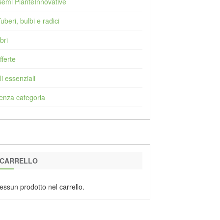
Semi PianteInnovative
Tuberi, bulbi e radici
bri
fferte
li essenziali
enza categoria
CARRELLO
essun prodotto nel carrello.