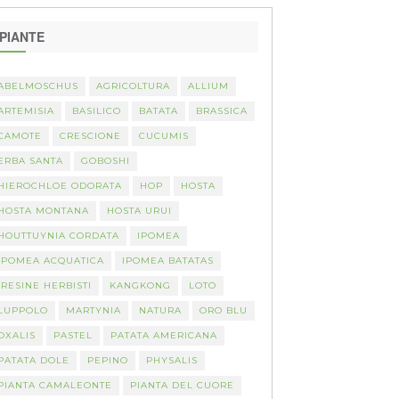
PIANTE
ABELMOSCHUS
AGRICOLTURA
ALLIUM
ARTEMISIA
BASILICO
BATATA
BRASSICA
CAMOTE
CRESCIONE
CUCUMIS
ERBA SANTA
GOBOSHI
HIEROCHLOE ODORATA
HOP
HOSTA
HOSTA MONTANA
HOSTA URUI
HOUTTUYNIA CORDATA
IPOMEA
IPOMEA ACQUATICA
IPOMEA BATATAS
IRESINE HERBISTI
KANGKONG
LOTO
LUPPOLO
MARTYNIA
NATURA
ORO BLU
OXALIS
PASTEL
PATATA AMERICANA
PATATA DOLE
PEPINO
PHYSALIS
PIANTA CAMALEONTE
PIANTA DEL CUORE