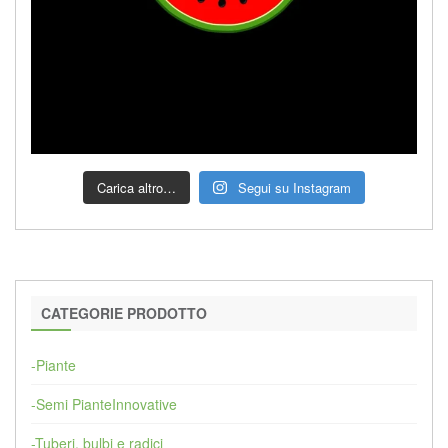
Carica altro…
Segui su Instagram
CATEGORIE PRODOTTO
-Piante
-Semi PianteInnovative
-Tuberi, bulbi e radici