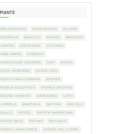
PIANTE
ABELMOSCHUS
AGRICOLTURA
ALLIUM
ARTEMISIA
BASILICO
BATATA
BRASSICA
CAMOTE
CRESCIONE
CUCUMIS
ERBA SANTA
GOBOSHI
HIEROCHLOE ODORATA
HOP
HOSTA
HOSTA MONTANA
HOSTA URUI
HOUTTUYNIA CORDATA
IPOMEA
IPOMEA ACQUATICA
IPOMEA BATATAS
IRESINE HERBISTI
KANGKONG
LOTO
LUPPOLO
MARTYNIA
NATURA
ORO BLU
OXALIS
PASTEL
PATATA AMERICANA
PATATA DOLE
PEPINO
PHYSALIS
PIANTA CAMALEONTE
PIANTA DEL CUORE