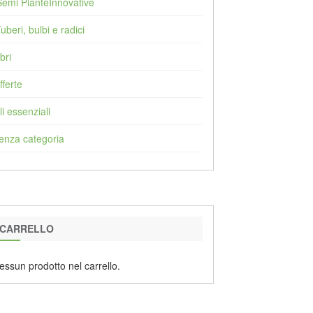
Semi PianteInnovative
Tuberi, bulbi e radici
bri
fferte
li essenziali
enza categoria
CARRELLO
essun prodotto nel carrello.