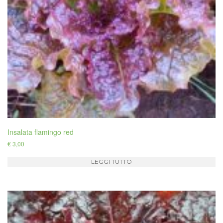
Insalata flamingo red
€
3,00
LEGGI TUTTO