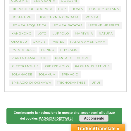
CUCUMIS
ERBA SANTA
GOBOSHI
HIEROCHLOE ODORATA
HOP
HOSTA
HOSTA MONTANA
HOSTA URUI
HOUTTUYNIA CORDATA
IPOMEA
IPOMEA ACQUATICA
IPOMEA BATATAS
IRESINE HERBISTI
KANGKONG
LOTO
LUPPOLO
MARTYNIA
NATURA
ORO BLU
OXALIS
PASTEL
PATATA AMERICANA
PATATA DOLE
PEPINO
PHYSALIS
PIANTA CAMALEONTE
PIANTA DEL CUORE
PLECTRANTHUS
PREZZEMOLO
RAPHANUS SATIVUS
SOLANACEE
SOLANUM
SPINACIO
SPINACIO DI OKINAWA
TRICHOSANTHES
URUI
Continuando la navigazione in questo sito, acconsenti all'utilizzo
Acconsento
dei cookies
MAGGIORI DETTAGLI
Traduci/Translate »