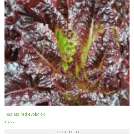
Insalata red evolution
€
3,00
LEGGI TUTTO