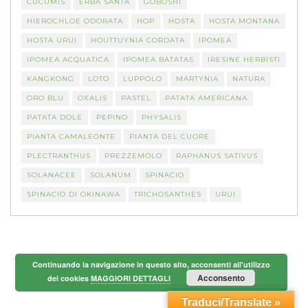
CUCUMIS
ERBA SANTA
GOBOSHI
HIEROCHLOE ODORATA
HOP
HOSTA
HOSTA MONTANA
HOSTA URUI
HOUTTUYNIA CORDATA
IPOMEA
IPOMEA ACQUATICA
IPOMEA BATATAS
IRESINE HERBISTI
KANGKONG
LOTO
LUPPOLO
MARTYNIA
NATURA
ORO BLU
OXALIS
PASTEL
PATATA AMERICANA
PATATA DOLE
PEPINO
PHYSALIS
PIANTA CAMALEONTE
PIANTA DEL CUORE
PLECTRANTHUS
PREZZEMOLO
RAPHANUS SATIVUS
SOLANACEE
SOLANUM
SPINACIO
SPINACIO DI OKINAWA
TRICHOSANTHES
URUI
Continuando la navigazione in questo sito, acconsenti all'utilizzo
Acconsento
dei cookies
MAGGIORI DETTAGLI
Traduci/Translate »