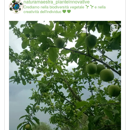
naturamaestra_pianteinnovative
Crediamo nella biodiversità vegetale
e nella
creatività dell'individuo