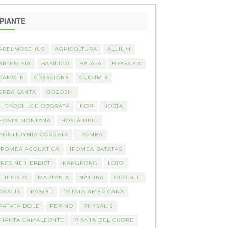
PIANTE
ABELMOSCHUS
AGRICOLTURA
ALLIUM
ARTEMISIA
BASILICO
BATATA
BRASSICA
CAMOTE
CRESCIONE
CUCUMIS
ERBA SANTA
GOBOSHI
HIEROCHLOE ODORATA
HOP
HOSTA
HOSTA MONTANA
HOSTA URUI
HOUTTUYNIA CORDATA
IPOMEA
IPOMEA ACQUATICA
IPOMEA BATATAS
IRESINE HERBISTI
KANGKONG
LOTO
LUPPOLO
MARTYNIA
NATURA
ORO BLU
OXALIS
PASTEL
PATATA AMERICANA
PATATA DOLE
PEPINO
PHYSALIS
PIANTA CAMALEONTE
PIANTA DEL CUORE