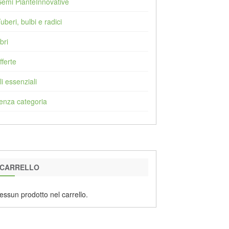
Semi PianteInnovative
Tuberi, bulbi e radici
bri
fferte
li essenziali
enza categoria
CARRELLO
essun prodotto nel carrello.