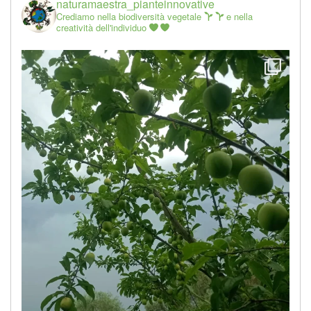
naturamaestra_pianteinnovative
Crediamo nella biodiversità vegetale
e nella
creatività dell'individuo