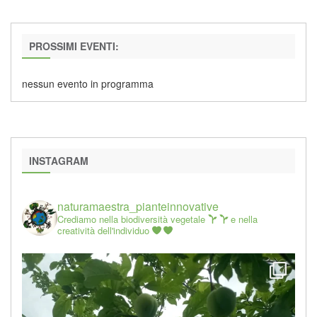
PROSSIMI EVENTI:
nessun evento in programma
INSTAGRAM
naturamaestra_pianteinnovative
Crediamo nella biodiversità vegetale
e nella
creatività dell'individuo