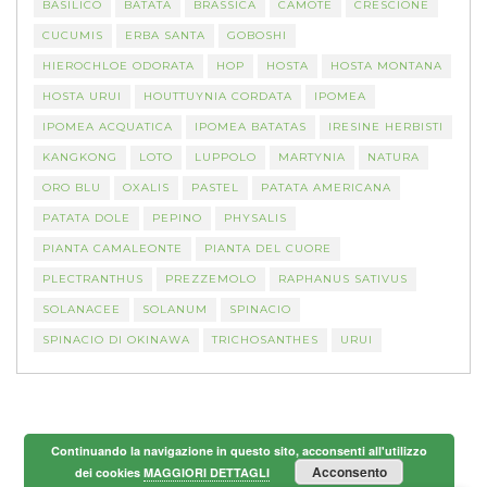
BASILICO
BATATA
BRASSICA
CAMOTE
CRESCIONE
CUCUMIS
ERBA SANTA
GOBOSHI
HIEROCHLOE ODORATA
HOP
HOSTA
HOSTA MONTANA
HOSTA URUI
HOUTTUYNIA CORDATA
IPOMEA
IPOMEA ACQUATICA
IPOMEA BATATAS
IRESINE HERBISTI
KANGKONG
LOTO
LUPPOLO
MARTYNIA
NATURA
ORO BLU
OXALIS
PASTEL
PATATA AMERICANA
PATATA DOLE
PEPINO
PHYSALIS
PIANTA CAMALEONTE
PIANTA DEL CUORE
PLECTRANTHUS
PREZZEMOLO
RAPHANUS SATIVUS
SOLANACEE
SOLANUM
SPINACIO
SPINACIO DI OKINAWA
TRICHOSANTHES
URUI
Continuando la navigazione in questo sito, acconsenti all'utilizzo
Acconsento
dei cookies
MAGGIORI DETTAGLI