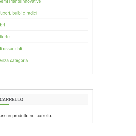
Semi PianteInnovative
Tuberi, bulbi e radici
bri
fferte
li essenziali
enza categoria
CARRELLO
essun prodotto nel carrello.