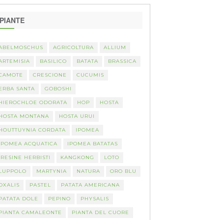
PIANTE
ABELMOSCHUS
AGRICOLTURA
ALLIUM
ARTEMISIA
BASILICO
BATATA
BRASSICA
CAMOTE
CRESCIONE
CUCUMIS
ERBA SANTA
GOBOSHI
HIEROCHLOE ODORATA
HOP
HOSTA
HOSTA MONTANA
HOSTA URUI
HOUTTUYNIA CORDATA
IPOMEA
IPOMEA ACQUATICA
IPOMEA BATATAS
IRESINE HERBISTI
KANGKONG
LOTO
LUPPOLO
MARTYNIA
NATURA
ORO BLU
OXALIS
PASTEL
PATATA AMERICANA
PATATA DOLE
PEPINO
PHYSALIS
PIANTA CAMALEONTE
PIANTA DEL CUORE