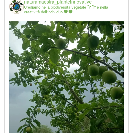
naturamaestra_pianteinnovative
Crediamo nella biodiversità vegetale
e nella
creatività dell'individuo