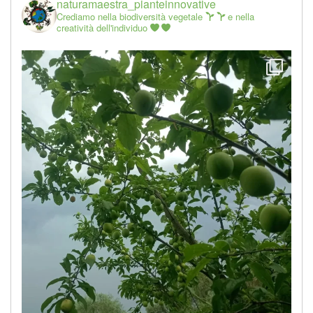
naturamaestra_pianteinnovative
Crediamo nella biodiversità vegetale
e nella
creatività dell'individuo