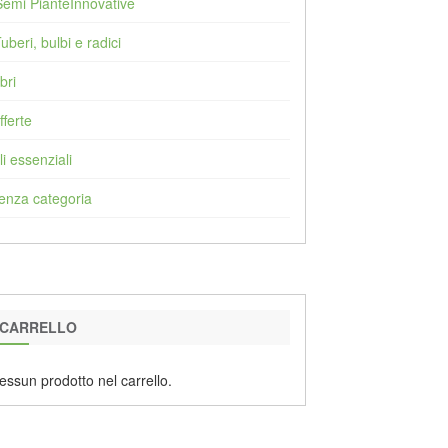
Semi PianteInnovative
Tuberi, bulbi e radici
bri
fferte
li essenziali
enza categoria
CARRELLO
essun prodotto nel carrello.