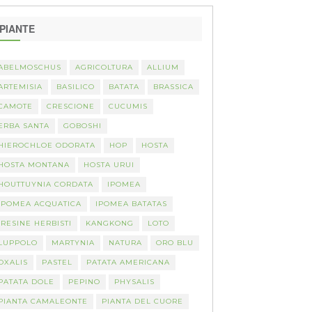
PIANTE
ABELMOSCHUS
AGRICOLTURA
ALLIUM
ARTEMISIA
BASILICO
BATATA
BRASSICA
CAMOTE
CRESCIONE
CUCUMIS
ERBA SANTA
GOBOSHI
HIEROCHLOE ODORATA
HOP
HOSTA
HOSTA MONTANA
HOSTA URUI
HOUTTUYNIA CORDATA
IPOMEA
IPOMEA ACQUATICA
IPOMEA BATATAS
IRESINE HERBISTI
KANGKONG
LOTO
LUPPOLO
MARTYNIA
NATURA
ORO BLU
OXALIS
PASTEL
PATATA AMERICANA
PATATA DOLE
PEPINO
PHYSALIS
PIANTA CAMALEONTE
PIANTA DEL CUORE