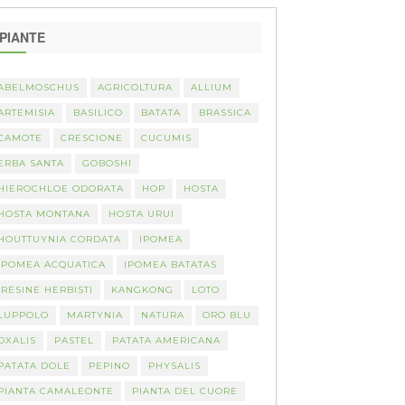
PIANTE
ABELMOSCHUS
AGRICOLTURA
ALLIUM
ARTEMISIA
BASILICO
BATATA
BRASSICA
CAMOTE
CRESCIONE
CUCUMIS
ERBA SANTA
GOBOSHI
HIEROCHLOE ODORATA
HOP
HOSTA
HOSTA MONTANA
HOSTA URUI
HOUTTUYNIA CORDATA
IPOMEA
IPOMEA ACQUATICA
IPOMEA BATATAS
IRESINE HERBISTI
KANGKONG
LOTO
LUPPOLO
MARTYNIA
NATURA
ORO BLU
OXALIS
PASTEL
PATATA AMERICANA
PATATA DOLE
PEPINO
PHYSALIS
PIANTA CAMALEONTE
PIANTA DEL CUORE