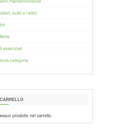
Semi PianteInnovative
Tuberi, bulbi e radici
bri
fferte
li essenziali
enza categoria
CARRELLO
essun prodotto nel carrello.