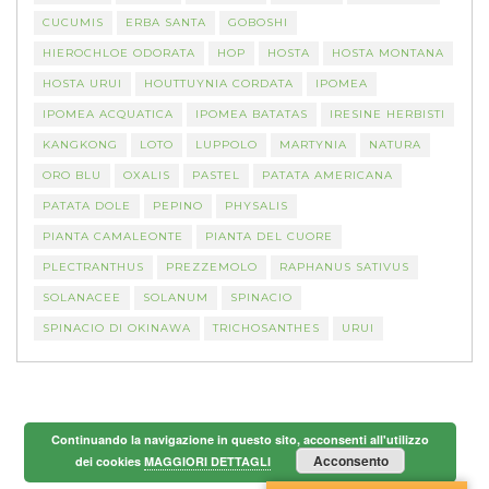
CUCUMIS
ERBA SANTA
GOBOSHI
HIEROCHLOE ODORATA
HOP
HOSTA
HOSTA MONTANA
HOSTA URUI
HOUTTUYNIA CORDATA
IPOMEA
IPOMEA ACQUATICA
IPOMEA BATATAS
IRESINE HERBISTI
KANGKONG
LOTO
LUPPOLO
MARTYNIA
NATURA
ORO BLU
OXALIS
PASTEL
PATATA AMERICANA
PATATA DOLE
PEPINO
PHYSALIS
PIANTA CAMALEONTE
PIANTA DEL CUORE
PLECTRANTHUS
PREZZEMOLO
RAPHANUS SATIVUS
SOLANACEE
SOLANUM
SPINACIO
SPINACIO DI OKINAWA
TRICHOSANTHES
URUI
Continuando la navigazione in questo sito, acconsenti all'utilizzo
Acconsento
dei cookies
MAGGIORI DETTAGLI