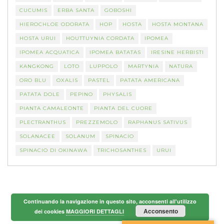
CUCUMIS
ERBA SANTA
GOBOSHI
HIEROCHLOE ODORATA
HOP
HOSTA
HOSTA MONTANA
HOSTA URUI
HOUTTUYNIA CORDATA
IPOMEA
IPOMEA ACQUATICA
IPOMEA BATATAS
IRESINE HERBISTI
KANGKONG
LOTO
LUPPOLO
MARTYNIA
NATURA
ORO BLU
OXALIS
PASTEL
PATATA AMERICANA
PATATA DOLE
PEPINO
PHYSALIS
PIANTA CAMALEONTE
PIANTA DEL CUORE
PLECTRANTHUS
PREZZEMOLO
RAPHANUS SATIVUS
SOLANACEE
SOLANUM
SPINACIO
SPINACIO DI OKINAWA
TRICHOSANTHES
URUI
Continuando la navigazione in questo sito, acconsenti all'utilizzo
Acconsento
dei cookies
MAGGIORI DETTAGLI