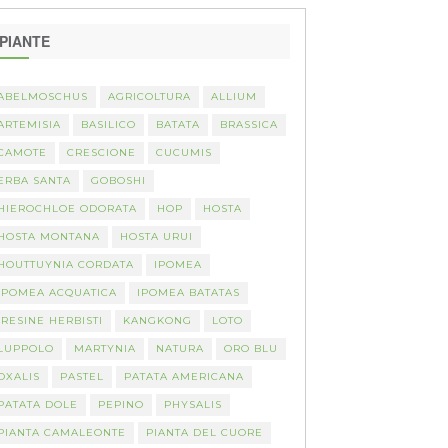
PIANTE
ABELMOSCHUS
AGRICOLTURA
ALLIUM
ARTEMISIA
BASILICO
BATATA
BRASSICA
CAMOTE
CRESCIONE
CUCUMIS
ERBA SANTA
GOBOSHI
HIEROCHLOE ODORATA
HOP
HOSTA
HOSTA MONTANA
HOSTA URUI
HOUTTUYNIA CORDATA
IPOMEA
IPOMEA ACQUATICA
IPOMEA BATATAS
IRESINE HERBISTI
KANGKONG
LOTO
LUPPOLO
MARTYNIA
NATURA
ORO BLU
OXALIS
PASTEL
PATATA AMERICANA
PATATA DOLE
PEPINO
PHYSALIS
PIANTA CAMALEONTE
PIANTA DEL CUORE