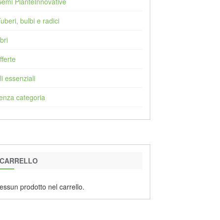
Semi PianteInnovative
Tuberi, bulbi e radici
bri
fferte
li essenziali
enza categoria
CARRELLO
essun prodotto nel carrello.