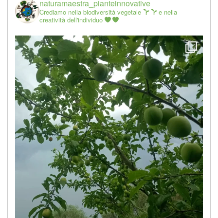
naturamaestra_pianteinnovative
Crediamo nella biodiversità vegetale
e nella
creatività dell'individuo