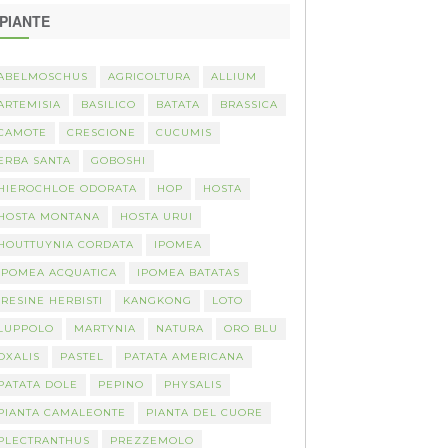
PIANTE
ABELMOSCHUS
AGRICOLTURA
ALLIUM
ARTEMISIA
BASILICO
BATATA
BRASSICA
CAMOTE
CRESCIONE
CUCUMIS
ERBA SANTA
GOBOSHI
HIEROCHLOE ODORATA
HOP
HOSTA
HOSTA MONTANA
HOSTA URUI
HOUTTUYNIA CORDATA
IPOMEA
IPOMEA ACQUATICA
IPOMEA BATATAS
IRESINE HERBISTI
KANGKONG
LOTO
LUPPOLO
MARTYNIA
NATURA
ORO BLU
OXALIS
PASTEL
PATATA AMERICANA
PATATA DOLE
PEPINO
PHYSALIS
PIANTA CAMALEONTE
PIANTA DEL CUORE
PLECTRANTHUS
PREZZEMOLO