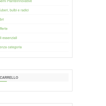
Semi PianteInnovative
Tuberi, bulbi e radici
bri
fferte
li essenziali
enza categoria
CARRELLO