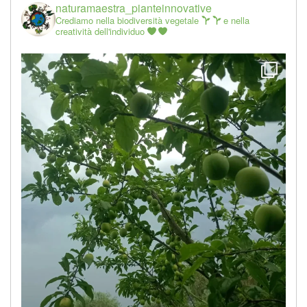
naturamaestra_pianteinnovative
Crediamo nella biodiversità vegetale
e nella
creatività dell'individuo