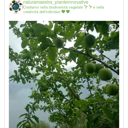
naturamaestra_pianteinnovative
Crediamo nella biodiversità vegetale
e nella
creatività dell'individuo