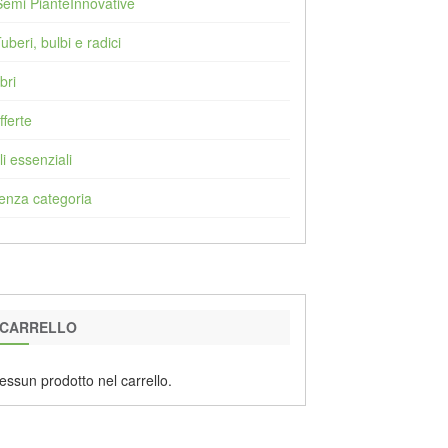
Semi PianteInnovative
Tuberi, bulbi e radici
bri
fferte
li essenziali
enza categoria
CARRELLO
essun prodotto nel carrello.