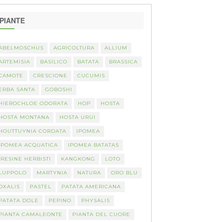
PIANTE
ABELMOSCHUS
AGRICOLTURA
ALLIUM
ARTEMISIA
BASILICO
BATATA
BRASSICA
CAMOTE
CRESCIONE
CUCUMIS
ERBA SANTA
GOBOSHI
HIEROCHLOE ODORATA
HOP
HOSTA
HOSTA MONTANA
HOSTA URUI
HOUTTUYNIA CORDATA
IPOMEA
IPOMEA ACQUATICA
IPOMEA BATATAS
IRESINE HERBISTI
KANGKONG
LOTO
LUPPOLO
MARTYNIA
NATURA
ORO BLU
OXALIS
PASTEL
PATATA AMERICANA
PATATA DOLE
PEPINO
PHYSALIS
PIANTA CAMALEONTE
PIANTA DEL CUORE