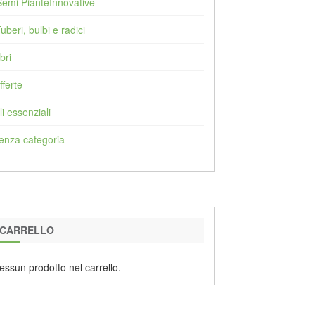
Semi PianteInnovative
Tuberi, bulbi e radici
bri
fferte
li essenziali
enza categoria
CARRELLO
essun prodotto nel carrello.