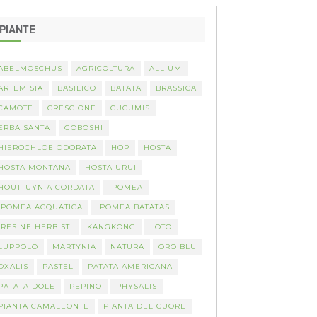
PIANTE
ABELMOSCHUS
AGRICOLTURA
ALLIUM
ARTEMISIA
BASILICO
BATATA
BRASSICA
CAMOTE
CRESCIONE
CUCUMIS
ERBA SANTA
GOBOSHI
HIEROCHLOE ODORATA
HOP
HOSTA
HOSTA MONTANA
HOSTA URUI
HOUTTUYNIA CORDATA
IPOMEA
IPOMEA ACQUATICA
IPOMEA BATATAS
IRESINE HERBISTI
KANGKONG
LOTO
LUPPOLO
MARTYNIA
NATURA
ORO BLU
OXALIS
PASTEL
PATATA AMERICANA
PATATA DOLE
PEPINO
PHYSALIS
PIANTA CAMALEONTE
PIANTA DEL CUORE