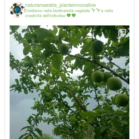
naturamaestra_pianteinnovative
Crediamo nella biodiversità vegetale
e nella
creatività dell'individuo