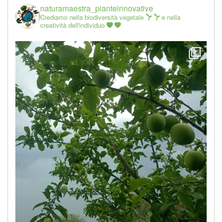
naturamaestra_pianteinnovative
Crediamo nella biodiversità vegetale
e nella
creatività dell'individuo