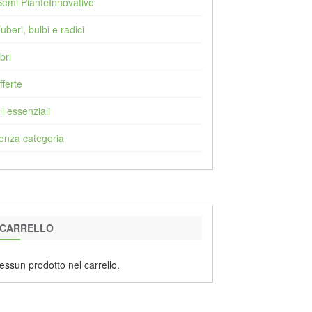
Semi PianteInnovative
Tuberi, bulbi e radici
bri
fferte
li essenziali
enza categoria
CARRELLO
essun prodotto nel carrello.