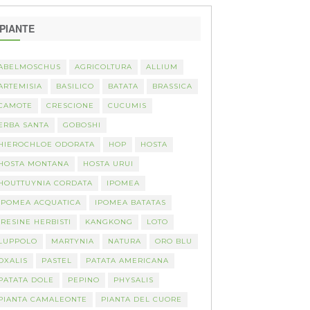
PIANTE
ABELMOSCHUS
AGRICOLTURA
ALLIUM
ARTEMISIA
BASILICO
BATATA
BRASSICA
CAMOTE
CRESCIONE
CUCUMIS
ERBA SANTA
GOBOSHI
HIEROCHLOE ODORATA
HOP
HOSTA
HOSTA MONTANA
HOSTA URUI
HOUTTUYNIA CORDATA
IPOMEA
IPOMEA ACQUATICA
IPOMEA BATATAS
IRESINE HERBISTI
KANGKONG
LOTO
LUPPOLO
MARTYNIA
NATURA
ORO BLU
OXALIS
PASTEL
PATATA AMERICANA
PATATA DOLE
PEPINO
PHYSALIS
PIANTA CAMALEONTE
PIANTA DEL CUORE