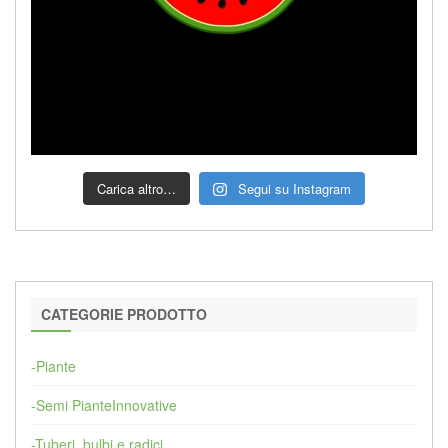
Carica altro…
Segui su Instagram
CATEGORIE PRODOTTO
-Piante
-Semi PianteInnovative
-Tuberi, bulbi e radici