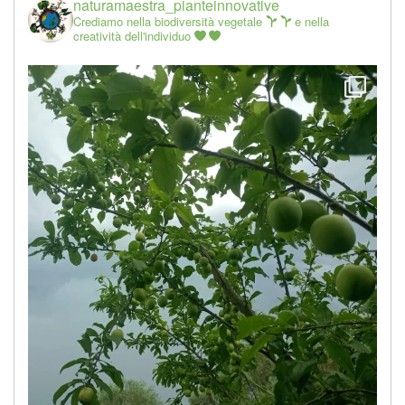
naturamaestra_pianteinnovative
Crediamo nella biodiversità vegetale
e nella
creatività dell'individuo