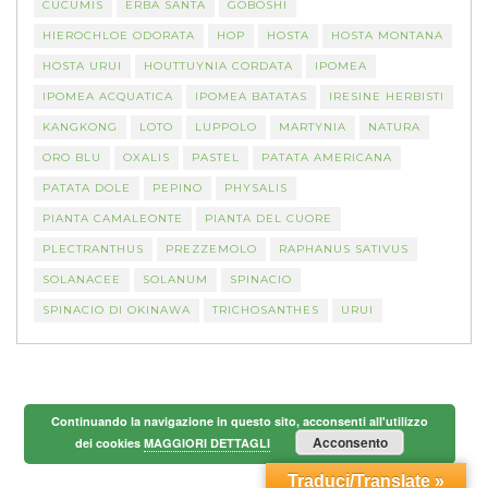
CUCUMIS
ERBA SANTA
GOBOSHI
HIEROCHLOE ODORATA
HOP
HOSTA
HOSTA MONTANA
HOSTA URUI
HOUTTUYNIA CORDATA
IPOMEA
IPOMEA ACQUATICA
IPOMEA BATATAS
IRESINE HERBISTI
KANGKONG
LOTO
LUPPOLO
MARTYNIA
NATURA
ORO BLU
OXALIS
PASTEL
PATATA AMERICANA
PATATA DOLE
PEPINO
PHYSALIS
PIANTA CAMALEONTE
PIANTA DEL CUORE
PLECTRANTHUS
PREZZEMOLO
RAPHANUS SATIVUS
SOLANACEE
SOLANUM
SPINACIO
SPINACIO DI OKINAWA
TRICHOSANTHES
URUI
Continuando la navigazione in questo sito, acconsenti all'utilizzo
Acconsento
dei cookies
MAGGIORI DETTAGLI
Traduci/Translate »