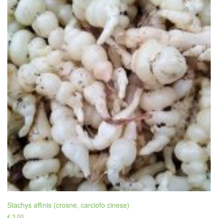
Stachys affinis (crosne, carciofo cinese)
€
3,00