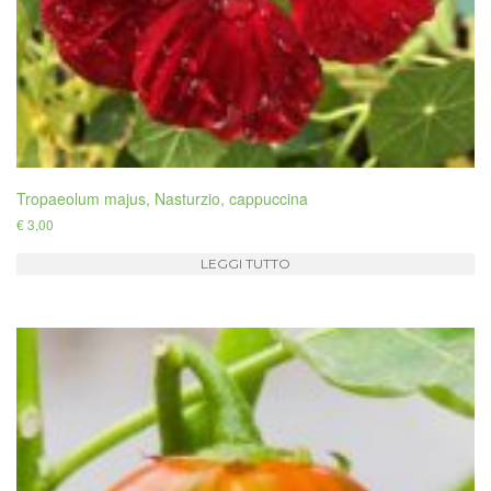
Tropaeolum majus, Nasturzio, cappuccina
€
3,00
LEGGI TUTTO