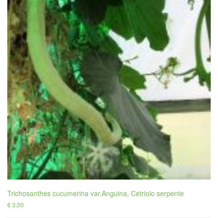
Trichosanthes cucumerina var.Anguina, Cetriolo serpente
€
3,00