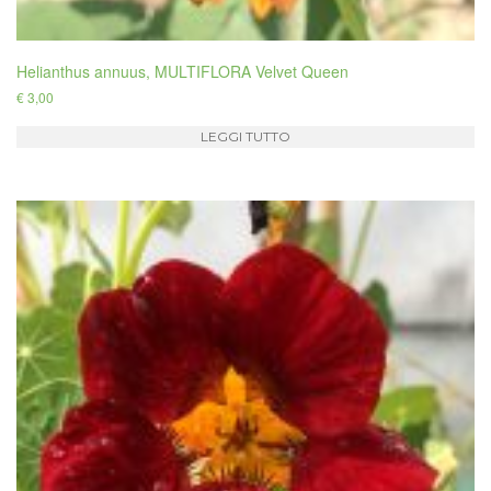
Helianthus annuus, MULTIFLORA Velvet Queen
€
3,00
LEGGI TUTTO