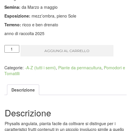
Semina:
da Marzo a maggio
Esposizione:
mezz’ombra, pieno Sole
Terreno:
ricco e ben drenato
anno di raccolta 2025
Physalis
AGGIUNGI AL CARRELLO
angulata
(alkekengi
angoloso)
Categorie:
-A-Z (tutti i semi)
,
Piante da permacultura
,
Pomodori e
quantità
Tomatilli
Descrizione
Descrizione
Physalis angulata, pianta facile da coltivare si distingue per i
caratteristici frutti contenuti in un piccolo involucro simile a quello