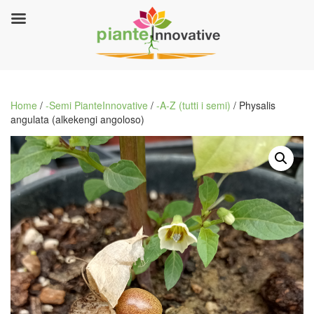
Home
/
-Semi PianteInnovative
/
-A-Z (tutti i semi)
/ Physalis
angulata (alkekengi angoloso)